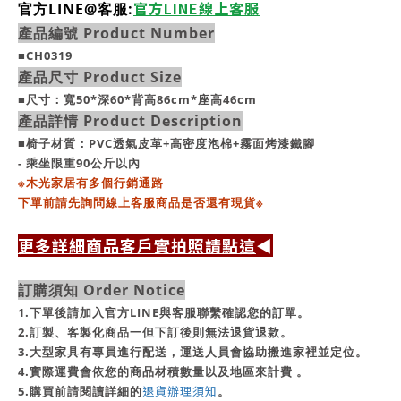
官方LINE線上客服
官方LINE@客服:
產品編號 Product Number
■CH0319
產品尺寸 Product Size
■
尺寸：寬50*深60*背高86cm*座高46cm
產品詳情 Product Description
■
椅子材質：PVC透氣皮革+高密度泡棉+霧面烤漆鐵腳
- 乘坐限重90公斤以內
※
木光家居有多個行銷通路
下單前請先詢問線上客服商品是否還有現貨
※
更多詳細商品客戶實拍照請點這
◀
訂購須知 Order Notice
1.下單後請加入官方LINE與客服聯繫確認您的訂單。
2.訂製、客製化商品一但下訂後則無法退貨退款。
3.大型家具有專員進行配送，運送人員會協助搬進家裡並定位。
4.實際運費會依您的商品材積數量以及地區來計費 。
退貨辦理須知
5.購買前請閱讀詳細的
。