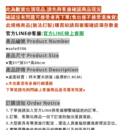
此為斷貨出清現品,請先與客服確認商品現況
確認沒有問題可接受者再下單(售出後不接受退換貨)
此規格商品(無法訂製)購買前請與客服確認庫存數量
官方LINE線上客服
官方LINE@客服:
產品編號 Product Number
■sale0106
產品尺寸 Product Size
■
寬51*深31*高60cm
產品詳情 Product Description
■桌面材質：梣木實木拼板 (板厚約1.8CM)
※
木光家居有多個行銷通路
下單前請先詢問線上客服商品是否還有現貨
※
訂購須知 Order Notice
1.下單後請加入官方LINE與客服聯繫確認您的訂單。
2.訂製、客製化商品一但下訂後則無法退貨退款。
3.大型家具有專員進行配送，運送人員會協助搬進家裡並定位。
4.實際運費會依您的商品材積數量以及地區來計費 。