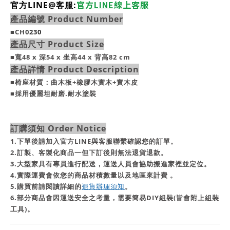
官方LINE線上客服
官方LINE@客服:
產品編號 Product Number
■CH0
230
產品尺寸 Product Size
■寬48 x 深54 x 坐高44 x 背高82 cm
產品詳情 Product Description
■椅座材質：曲木板+橡膠木實木+實木皮
■採用優麗坦耐磨.耐水塗裝
訂購須知 Order Notice
1.下單後請加入官方LINE與客服聯繫確認您的訂單。
2.訂製、客製化商品一但下訂後則無法退貨退款。
3.大型家具有專員進行配送，運送人員會協助搬進家裡並定位。
4.實際運費會依您的商品材積數量以及地區來計費 。
5.購買前請閱讀詳細的
退貨辦理須知
。
6.部分商品會因運送安全之考量，需要簡易DIY組裝(皆會附上組裝
工具)。