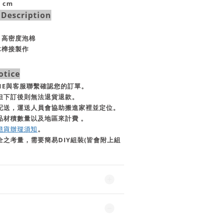
5 cm
escription
、高密度泡棉
木榫接製作
tice
INE與客服聯繫確認您的訂單。
一但下訂後則無法退貨退款。
行配送，運送人員會協助搬進家裡並定位。
品材積數量以及地區來計費 。
退貨辦理須知
。
全之考量，需要簡易DIY組裝(皆會附上組