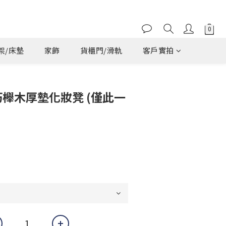
架/床墊
家飾
貨櫃門/滑軌
客戶實拍
巧櫸木厚墊化妝凳 (僅此一