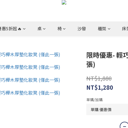
惠5折起🔥
桌
椅
沙發
櫃架
床
限時優惠- 輕
張)
NT$1,880
NT$1,280
單購/加購