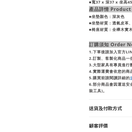
■寬37 x 深37 x 坐高4
產品詳情 Product D
■坐墊顏色：深灰色
■坐墊材質：
透氣皮革
■椅座材質：全櫸木實
訂購須知 Order No
1.下單後請加入官方L
2.訂製、客製化商品
3.大型家具有專員進
4.實際運費會依您的商
5.購買前請閱讀詳細的
6.部分商品會因運送安
裝工具)。
送貨及付款方式
顧客評價