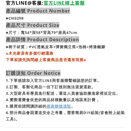
官方LINE線上客服
官方LINE@客服:
產品編號 Product Number
■CH0298
產品尺寸 Product Size
■
尺寸：寬54*深58*背高79*座高47cm
產品詳情 Product Description
■
椅子材質：PVC透氣皮革+彈簧獨立筒+泡棉+烤漆鐵腳
※
木光家居有多個行銷通路
下單前請先詢問線上客服商品是否還有現貨
※
訂購須知 Order Notice
1.下單後請加入官方LINE與客服聯繫確認您的訂單。
2.訂製、客製化商品一但下訂後則無法退貨退款。
3.大型家具有專員進行配送，運送人員會協助搬進家裡並定位。
4.實際運費會依您的商品材積數量以及地區來計費 。
退貨辦理須知
5.購買前請閱讀詳細的
。
6.部分商品會因運送安全之考量，需要簡易DIY組裝(皆會附上組裝
工具)。