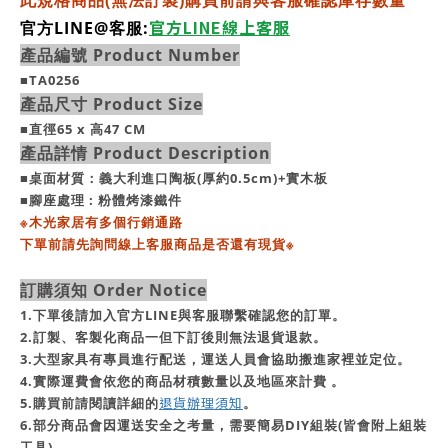
此規格商品(無法訂製)購買前請與客服確認庫存數量
官方LINE線上客服
官方LINE@客服:
產品編號 Product Number
■TA0256
產品尺寸 Product Size
■
直徑65
x
高47 CM
產品詳情 Product Description
■桌面材質：義大利進口陶板(厚約0.5cm)+實木板
■腳座
處理 : 粉體烤漆鐵件
※
木光家居有多個行銷通路
下單前請先詢問線上客服商品是否還有現貨
※
訂購須知 Order Notice
1.下單後請加入官方LINE與客服聯繫確認您的訂單。
2.訂製、客製化商品一但下訂後則無法退貨退款。
3.大型家具有專員進行配送，運送人員會協助搬進家裡並定位。
4.實際運費會依您的商品材積數量以及地區來計費 。
退貨辦理須知
5.購買前請閱讀詳細的
。
6.部分商品會因運送安全之考量，需要簡易DIY組裝(皆會附上組裝
工具)。