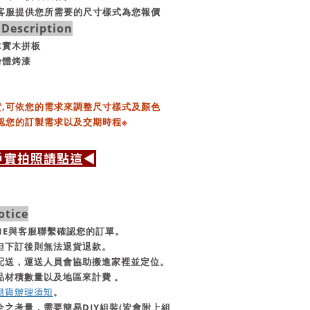
客服提供您所需要的尺寸樣式為您報價
escription
木實木拼板
粉體烤漆
,
可依您的需求來調整尺寸樣式及顏色
認您的訂製需求以及交期時程※
戶實拍照請點這
◀
tice
INE與客服聯繫確認您的訂單。
一但下訂後則無法退貨退款。
行配送，運送人員會協助搬進家裡並定位。
品材積數量以及地區來計費 。
退貨辦理須知
。
全之考量，需要簡易DIY組裝(皆會附上組