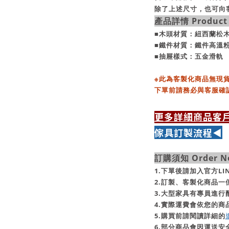
除了上述尺寸，也可向
產品詳情 Product D
■木頭材質：紐西蘭松
■鐵件材質：鐵件高溫
■抽屜樣式：五金滑軌
※此為客製化商品無現貨
下單前請務必與客服確
更多詳細商品客
傢具訂製流程◀
訂購須知 Order No
1.下單後請加入官方L
2.訂製、客製化商品
3.大型家具有專員進
4.實際運費會依您的商
5.購買前請閱讀詳細的
6.部分商品會因運送安