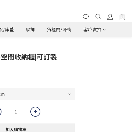
架/床墊
家飾
貨櫃門/滑軌
客戶實拍
多空間收納櫃|可訂製
加入購物車