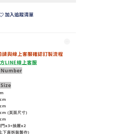
加入追蹤清單
前請與線上客服確認訂製流程
方LINE線上客服
 Number
Size
cm
0cm
0cm
0cm (頁面尺寸)
0cm
門x3+抽屜x2
(上下座拆裝製作)