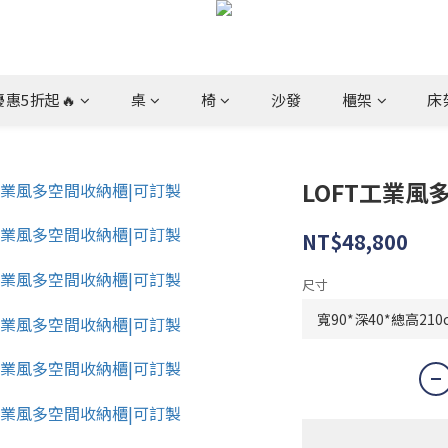
惠5折起🔥
桌
椅
沙發
櫃架
床
LOFT工業風
NT$48,800
尺寸