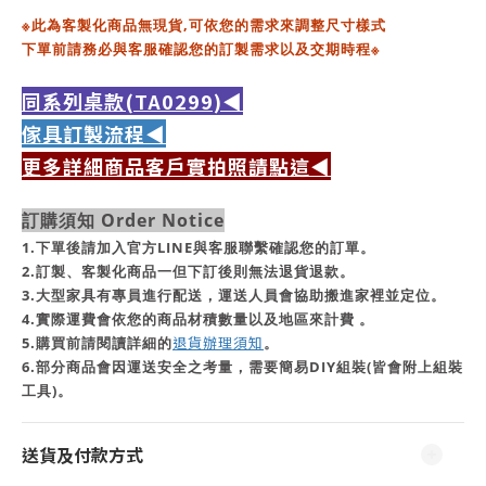
※此為客製化商品無現貨,
可依您的需求來調整尺寸樣式
下單前請務必與客服確認您的訂製需求以及交期時程※
同系列桌款(TA0299)◀
傢具訂製流程◀
更多詳細商品客戶實拍照請點這◀
訂購須知 Order Notice
1.下單後請加入官方LINE與客服聯繫確認您的訂單。
2.訂製、客製化商品一但下訂後則無法退貨退款。
3.大型家具有專員進行配送，運送人員會協助搬進家裡並定位。
4.實際運費會依您的商品材積數量以及地區來計費 。
退貨辦理須知
5.購買前請閱讀詳細的
。
6.部分商品會因運送安全之考量，需要簡易DIY組裝(皆會附上組裝
工具)。
送貨及付款方式