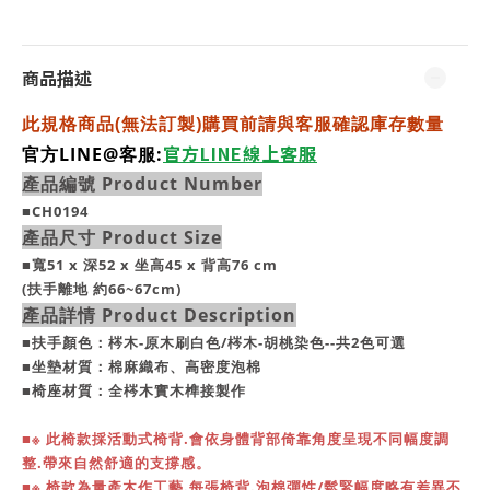
商品描述
此規格商品(無法訂製)購買前請與客服確認庫存數量
官方LINE線上客服
官方LINE@客服:
產品編號 Product Number
■CH0194
產品尺寸 Product Size
■寬51 x 深52 x 坐高45 x 背高76 cm
(扶手離地 約66~67cm)
產品詳情 Product Description
■扶手顏色：梣木-原木刷白色/梣木-胡桃染色--共2色可選
■坐墊材質：棉麻織布、高密度泡棉
■椅座材質：全梣木實木榫接製作
■※
此椅款採活動式椅背.會依身體背部倚靠角度呈現不同幅度調
整.帶來自然舒適的支撐感。
■※ 椅款為量產木作工藝.每張椅背.泡棉彈性/鬆緊幅度略有差異不