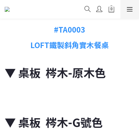
#TA0003
LOFT鐵製斜角實木餐桌
▼
桌板 梣木-原木色
▼
桌板 梣木-G號色