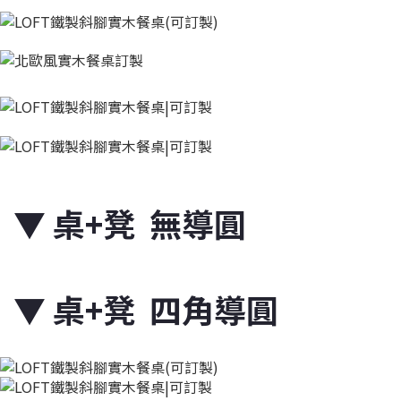
▼
桌+凳 無導圓
▼
桌+凳 四角導圓