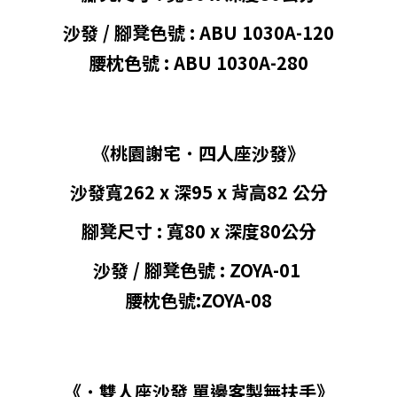
沙發 / 腳凳色號 : ABU 1030A-120
腰枕色號 :
ABU 1030A-280
《桃園謝宅
˙ 四
人座沙發》
沙發寬262 x 深95 x 背高
82
公分
腳凳尺寸 : 寬80 x 深度80
公分
沙發 / 腳凳色號 : ZOYA-01
腰枕色號:ZOYA-08
《
˙ 雙
人座沙發
單邊客製無扶手
》