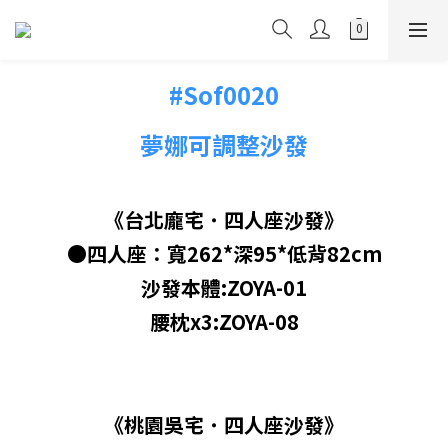
#Sof00
20
夢娜可調整沙發
《台北龐宅
˙
四人座沙發》
●四人座：寬262*深95*低背82cm
沙發本體:ZOYA-01
腰枕x3:ZOYA-08
《桃園吳宅
˙
四人座沙發》