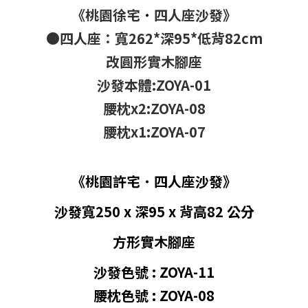
《桃園徐宅
˙
四人座沙發》
●四人座：寬262*深95*低背82cm
改圓形實木腳座
沙發本體:ZOYA-01
腰枕x2:ZOYA-08
腰枕x1:ZOYA-07
《桃園許宅
˙ 四
人座沙發
》
沙發寬250 x 深95 x 背高
82
公分
方形實木腳座
沙發色號 :
ZOYA-11
腰枕色號 :
ZOYA-08