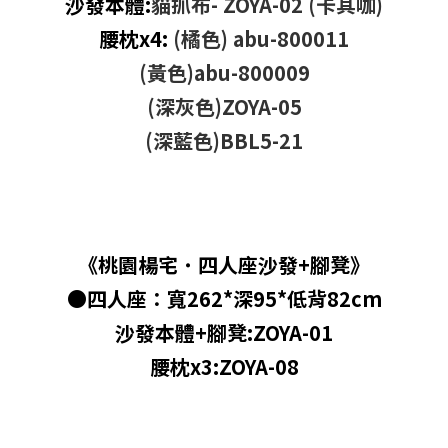
沙發本體:
貓抓布- ZOYA-02 (卡其咖)
腰枕x4:
(橘色) abu-800011
(黃色)abu-800009
(深灰色)ZOYA-05
(深藍色)BBL5-21
《桃園楊宅
˙
四人座沙發+腳凳》
●四人座：寬262*深95*低背82cm
沙發本體+腳凳:ZOYA-01
腰枕x3:ZOYA-08