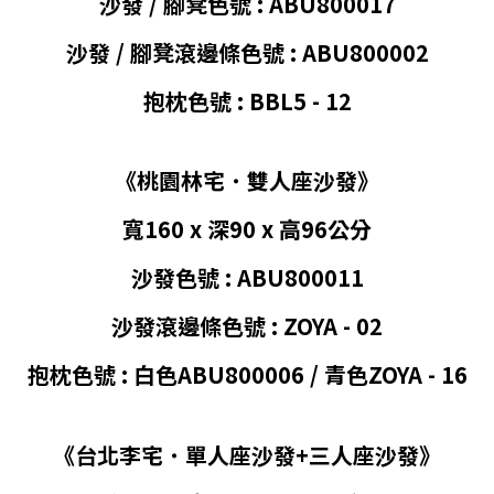
沙發 /
腳凳
色號 : ABU800017
沙發 /
腳凳
滾邊條色號 :
ABU800002
抱枕
色號
: BBL5 - 12
《桃園林宅
˙
雙人座沙發》
寬160 x 深90 x 高96公分
沙發色號 : ABU800011
沙發滾邊條色號 : ZOYA - 02
抱枕色號 : 白色
ABU800006
/ 青色
ZOYA - 16
《台北李宅
˙
單人座沙發
+
三
人座沙發
》